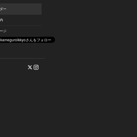
ダー
内
ージ