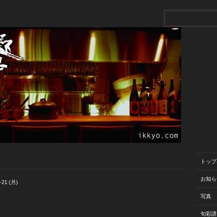
トップ
お知ら
-21 (月)
写真
旬彩譜