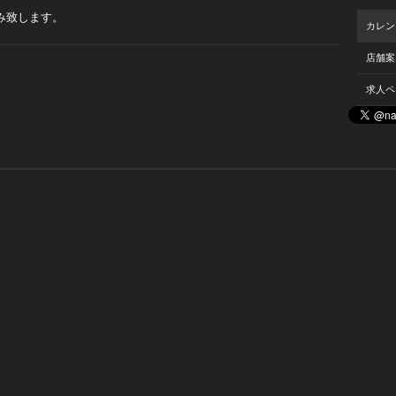
み致します。
カレン
店舗案
求人ペ