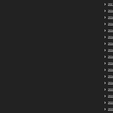
20
20
20
20
20
20
20
20
20
20
20
20
20
20
20
20
20