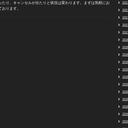
ったり、キャンセルが出たりと状況は変わります。まずは気軽にお
20
ております。
20
20
20
20
20
20
20
20
20
20
20
20
20
20
20
20