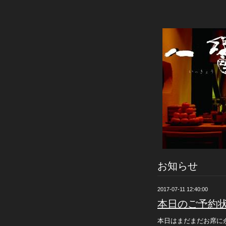
お知らせ
2017-07-11 12:40:00
本日のご予約状況 
本日はまだまだお席に