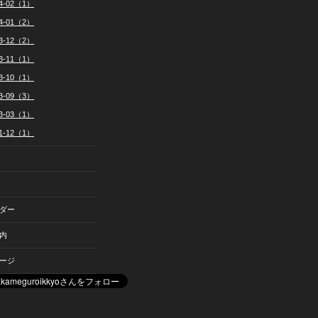
14-02（1）
14-01（2）
13-12（2）
13-11（1）
13-10（1）
13-09（3）
13-03（1）
11-12（1）
ダー
内
ージ