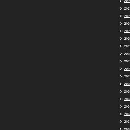
20
20
20
20
20
20
20
20
20
20
20
20
20
20
20
20
20
20