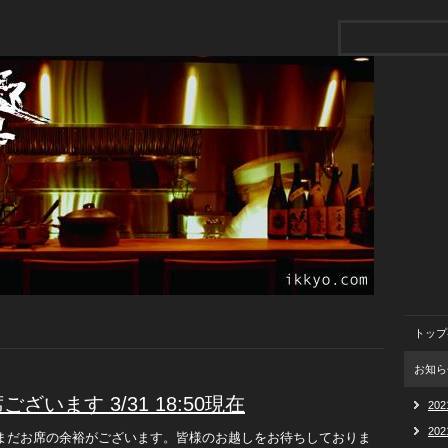
トップ
お知ら
ざいます 3/31 18:50現在
20
20
まだお席の余裕がございます。皆様のお越しをお待ちしておりま