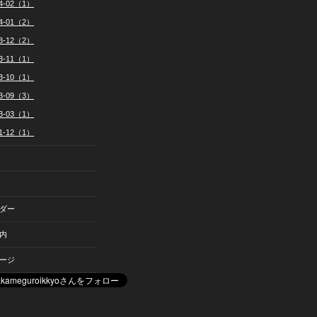
14-02（1）
14-01（2）
13-12（2）
13-11（1）
13-10（1）
13-09（3）
13-03（1）
11-12（1）
ダー
内
ージ