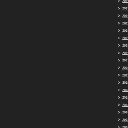
20
20
20
20
20
20
20
20
20
20
20
20
20
20
20
20
20
20