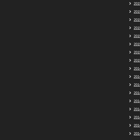
20
20
20
20
20
20
20
20
20
20
20
20
20
20
20
20
20