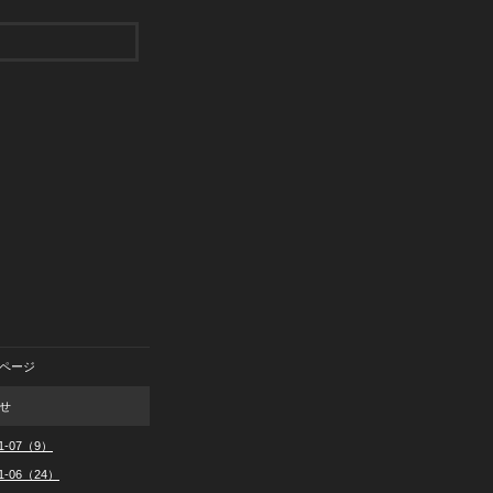
ページ
せ
21-07（9）
21-06（24）