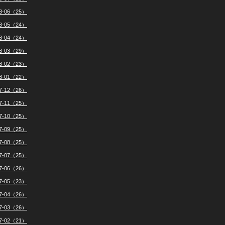
18-06（25）
18-05（24）
18-04（24）
18-03（29）
18-02（23）
18-01（22）
17-12（26）
17-11（25）
17-10（25）
17-09（25）
17-08（25）
17-07（25）
17-06（26）
17-05（23）
17-04（26）
17-03（26）
17-02（21）