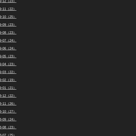
19-12（23）
19-11（22）
19-10（25）
19-09（23）
19-08（23）
19-07（24）
19-06（24）
19-05（23）
19-04（23）
19-03（22）
19-02（19）
19-01（21）
18-12（22）
18-11（26）
18-10（27）
18-09（24）
18-08（23）
18-07（25）