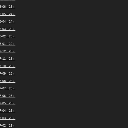
18-06（25）
18-05（24）
18-04（24）
18-03（29）
18-02（23）
18-01（22）
17-12（26）
17-11（25）
17-10（25）
17-09（25）
17-08（25）
17-07（25）
17-06（26）
17-05（23）
17-04（26）
17-03（26）
17-02（21）