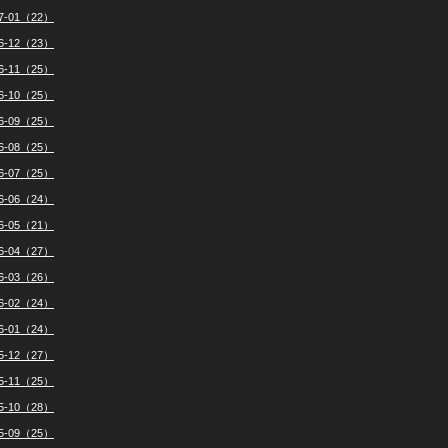
17-01（22）
16-12（23）
16-11（25）
16-10（25）
16-09（25）
16-08（25）
16-07（25）
16-06（24）
16-05（21）
16-04（27）
16-03（26）
16-02（24）
16-01（24）
15-12（27）
15-11（25）
15-10（28）
15-09（25）