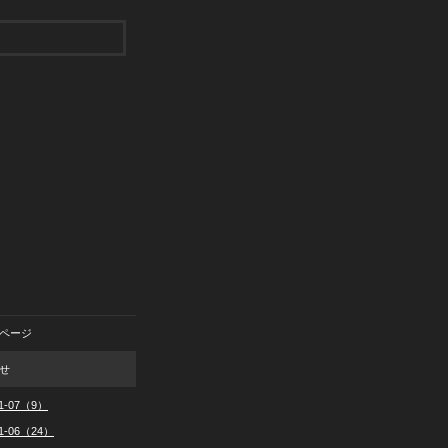
ページ
せ
21-07（9）
21-06（24）