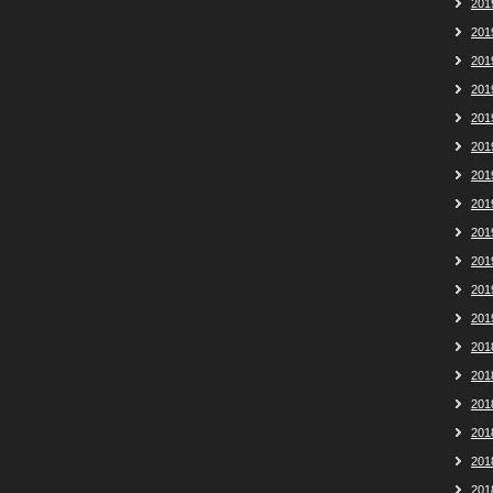
20
20
20
20
20
20
20
20
20
20
20
20
20
20
20
20
20
20