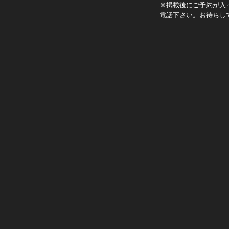
※掲載後にご予約が入
電話下さい。お待ちし