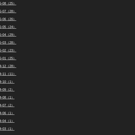
15-08（25）
15-07（28）
15-06（26）
15-05（24）
15-04（29）
15-03（28）
15-02（23）
15-01（25）
14-12（28）
14-11（11）
14-10（1）
14-09（2）
14-08（1）
14-07（2）
14-06（1）
14-04（1）
14-03（1）