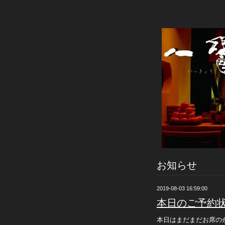
お知らせ
2019-08-03 16:59:00
本日のご予約状況 
本日はまだまだお席の