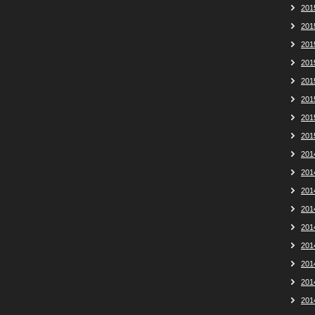
20
20
20
20
20
20
20
20
20
20
20
20
20
20
20
20
20