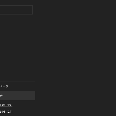
ページ
せ
21-07（9）
21-06（24）