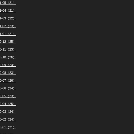
21-05（21）
21-04（21）
21-03（22）
21-02（23）
21-01（21）
20-12（25）
20-11（23）
20-10（26）
20-09（24）
20-08（23）
20-07（26）
20-06（24）
20-05（23）
20-04（25）
20-03（24）
20-02（24）
20-01（21）