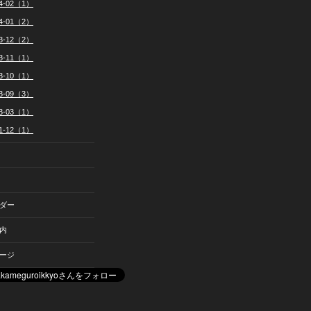
14-02（1）
14-01（2）
13-12（2）
13-11（1）
13-10（1）
13-09（3）
13-03（1）
11-12（1）
ダー
内
ージ