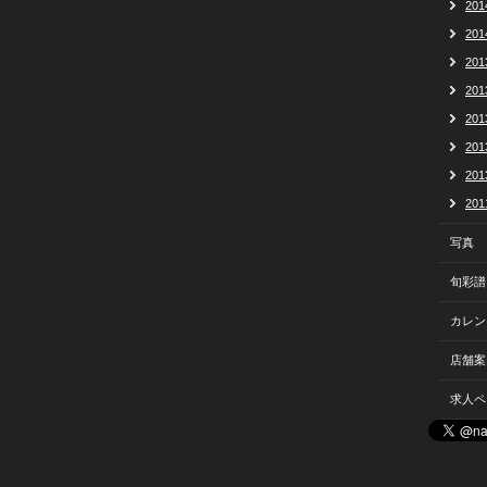
20
20
20
20
20
20
20
20
写真
旬彩譜
カレン
店舗案
求人ペ