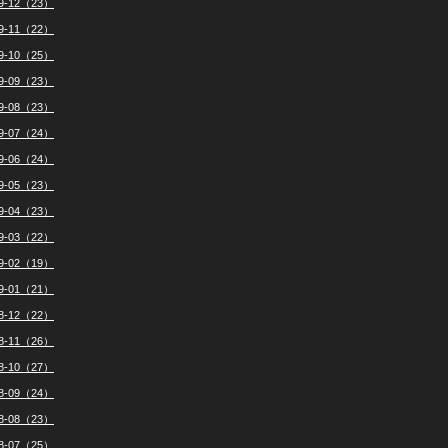
19-12（23）
19-11（22）
19-10（25）
19-09（23）
19-08（23）
19-07（24）
19-06（24）
19-05（23）
19-04（23）
19-03（22）
19-02（19）
19-01（21）
18-12（22）
18-11（26）
18-10（27）
18-09（24）
18-08（23）
18-07（25）