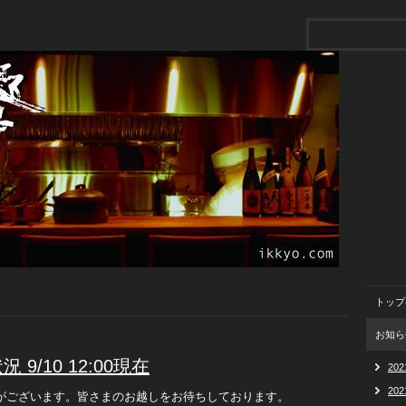
トップ
お知ら
9/10 12:00現在
20
20
がございます。皆さまのお越しをお待ちしております。