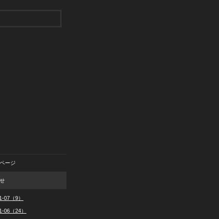
ページ
せ
21-07（9）
21-06（24）