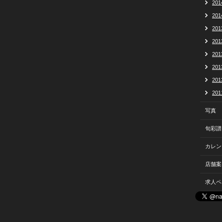
20
20
20
20
20
20
20
20
写真
旬彩譜
カレン
店舗案
求人ペ