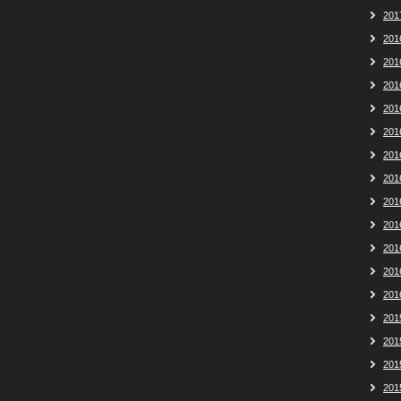
20
20
20
20
20
20
20
20
20
20
20
20
20
20
20
20
20