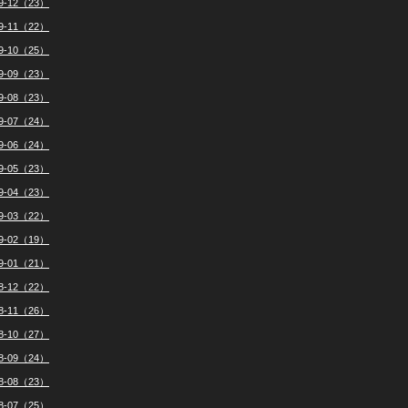
19-12（23）
19-11（22）
19-10（25）
19-09（23）
19-08（23）
19-07（24）
19-06（24）
19-05（23）
19-04（23）
19-03（22）
19-02（19）
19-01（21）
18-12（22）
18-11（26）
18-10（27）
18-09（24）
18-08（23）
18-07（25）