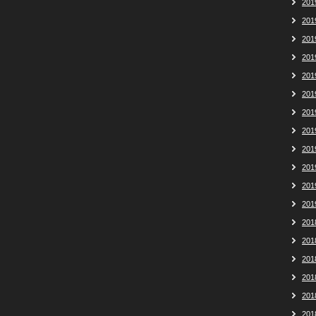
20
20
20
20
20
20
20
20
20
20
20
20
20
20
20
20
20
20