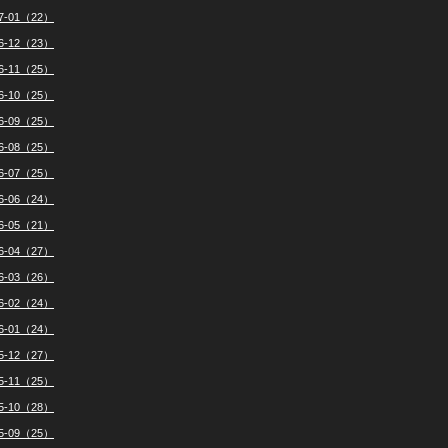
17-01（22）
16-12（23）
16-11（25）
16-10（25）
16-09（25）
16-08（25）
16-07（25）
16-06（24）
16-05（21）
16-04（27）
16-03（26）
16-02（24）
16-01（24）
15-12（27）
15-11（25）
15-10（28）
15-09（25）