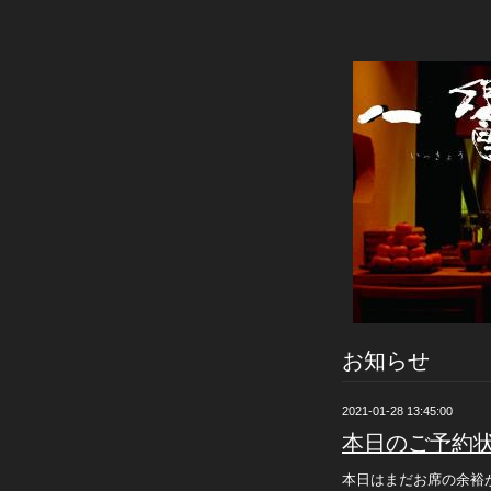
お知らせ
2021-01-28 13:45:00
本日のご予約状況 
本日はまだお席の余裕