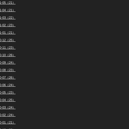
21-05（21）
21-04（21）
21-03（22）
21-02（23）
21-01（21）
20-12（25）
20-11（23）
20-10（26）
20-09（24）
20-08（23）
20-07（26）
20-06（24）
20-05（23）
20-04（25）
20-03（24）
20-02（24）
20-01（21）