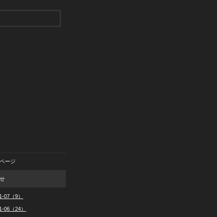
ページ
せ
21-07（9）
21-06（24）