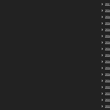
20
20
20
20
20
20
20
20
20
20
20
20
20
20
20
20
20