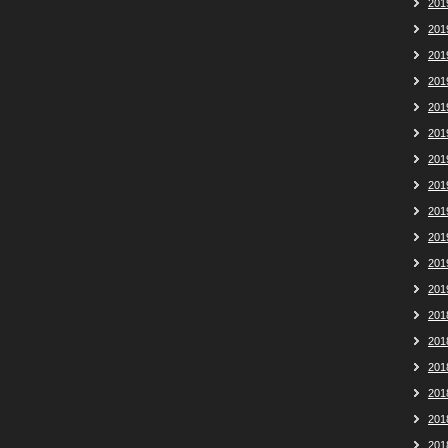
20
20
20
20
20
20
20
20
20
20
20
20
20
20
20
20
20
20