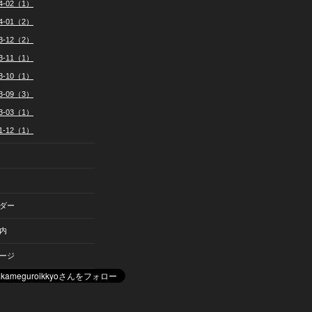
14-02（1）
14-01（2）
13-12（2）
13-11（1）
13-10（1）
13-09（3）
13-03（1）
11-12（1）
ダー
内
ージ