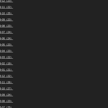
19-12（23）
19-11（22）
19-10（25）
19-09（23）
19-08（23）
19-07（24）
19-06（24）
19-05（23）
19-04（23）
19-03（22）
19-02（19）
19-01（21）
18-12（22）
18-11（26）
18-10（27）
18-09（24）
18-08（23）
18-07（25）