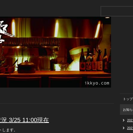
トップ
お知ら
3/25 11:00現在
20
20
トします。