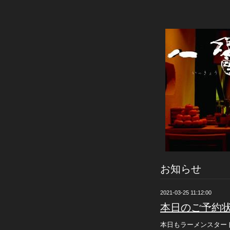
お知らせ
2021-03-25 11:12:00
本日のご予約状況 
本日もラーメンスター