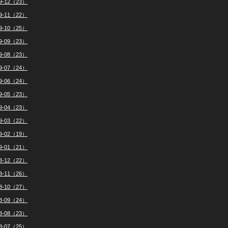
19-12（23）
19-11（22）
19-10（25）
19-09（23）
19-08（23）
19-07（24）
19-06（24）
19-05（23）
19-04（23）
19-03（22）
19-02（19）
19-01（21）
18-12（22）
18-11（26）
18-10（27）
18-09（24）
18-08（23）
18-07（25）