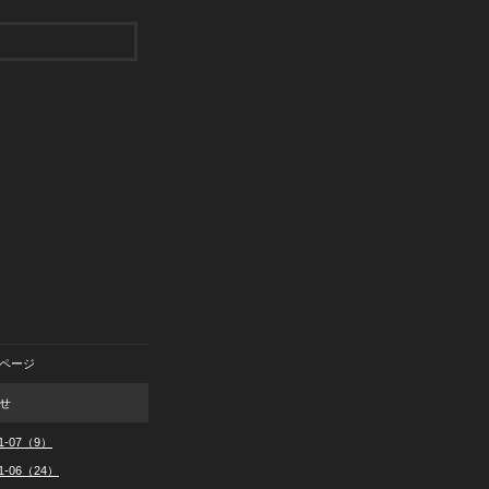
ページ
せ
21-07（9）
21-06（24）