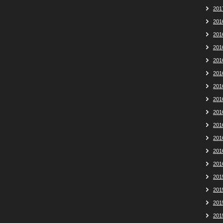
20
20
20
20
20
20
20
20
20
20
20
20
20
20
20
20
20