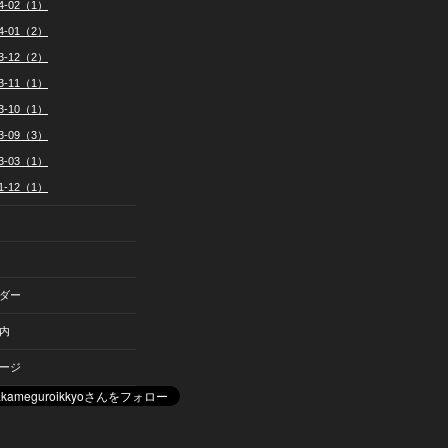
14-02（1）
14-01（2）
13-12（2）
13-11（1）
13-10（1）
13-09（3）
13-03（1）
11-12（1）
ダー
内
ージ