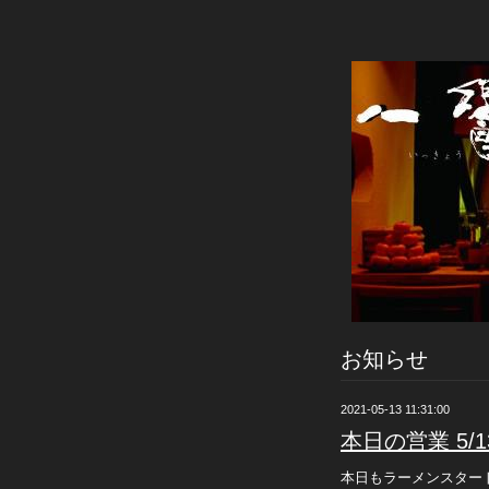
お知らせ
2021-05-13 11:31:00
本日の営業 5/1
本日もラーメンスター