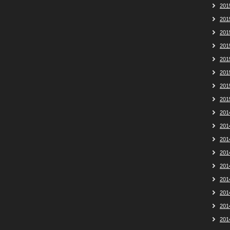
20
20
20
20
20
20
20
20
20
20
20
20
20
20
20
20
20