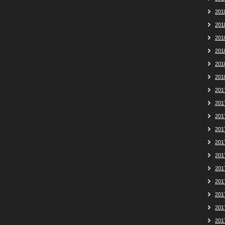
20
20
20
20
20
20
20
20
20
20
20
20
20
20
20
20
20