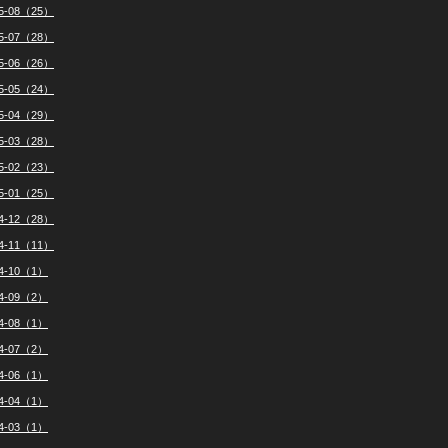
15-08（25）
15-07（28）
15-06（26）
15-05（24）
15-04（29）
15-03（28）
15-02（23）
15-01（25）
14-12（28）
14-11（11）
14-10（1）
14-09（2）
14-08（1）
14-07（2）
14-06（1）
14-04（1）
14-03（1）