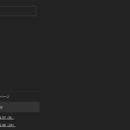
ページ
せ
21-07（9）
21-06（24）