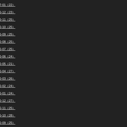
17-01（22）
16-12（23）
16-11（25）
16-10（25）
16-09（25）
16-08（25）
16-07（25）
16-06（24）
16-05（21）
16-04（27）
16-03（26）
16-02（24）
16-01（24）
15-12（27）
15-11（25）
15-10（28）
15-09（25）