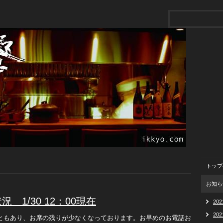
トップ
お知ら
 1/30 12：00現在
20
20
ともあり、お席の残りが少なくなっております。お早めのお電話お