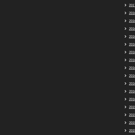
20
20
20
20
20
20
20
20
20
20
20
20
20
20
20
20
20