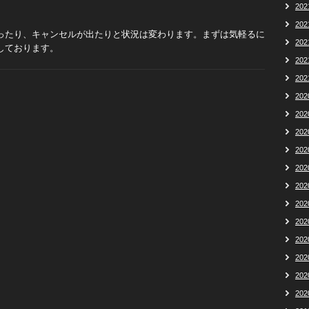
20
20
ったり、キャンセルが出たりと状況は変わります。まずは気軽るに
20
しております。
20
20
20
20
20
20
20
20
20
20
20
20
20
20