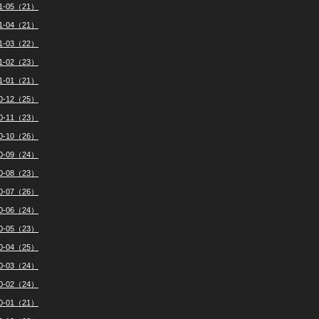
21-05（21）
21-04（21）
21-03（22）
21-02（23）
21-01（21）
20-12（25）
20-11（23）
20-10（26）
20-09（24）
20-08（23）
20-07（26）
20-06（24）
20-05（23）
20-04（25）
20-03（24）
20-02（24）
20-01（21）