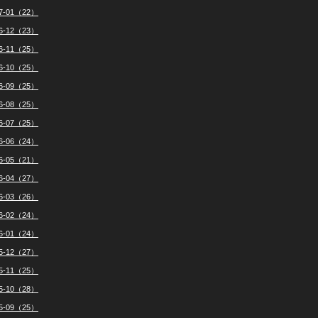
17-01（22）
16-12（23）
16-11（25）
16-10（25）
16-09（25）
16-08（25）
16-07（25）
16-06（24）
16-05（21）
16-04（27）
16-03（26）
16-02（24）
16-01（24）
15-12（27）
15-11（25）
15-10（28）
15-09（25）