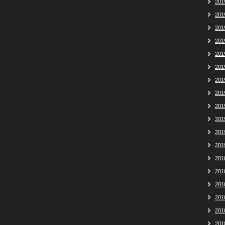
20
20
20
20
20
20
20
20
20
20
20
20
20
20
20
20
20
20