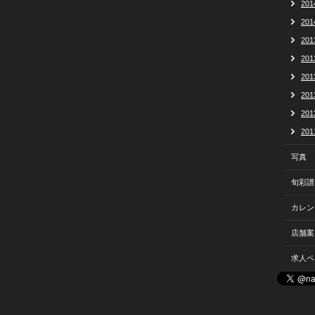
20
20
20
20
20
20
20
20
写真
旬彩譜
カレン
店舗案
求人ペ