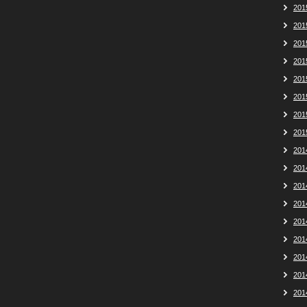
20
20
20
20
20
20
20
20
20
20
20
20
20
20
20
20
20