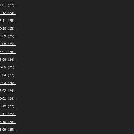
17-01（22）
16-12（23）
16-11（25）
16-10（25）
16-09（25）
16-08（25）
16-07（25）
16-06（24）
16-05（21）
16-04（27）
16-03（26）
16-02（24）
16-01（24）
15-12（27）
15-11（25）
15-10（28）
15-09（25）