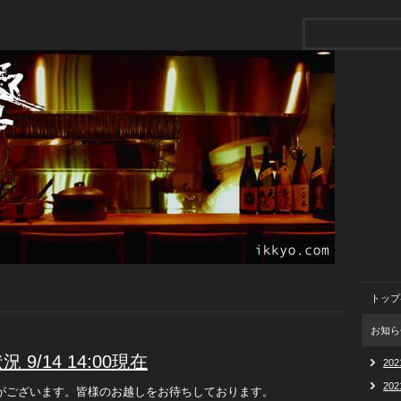
トップ
お知ら
9/14 14:00現在
20
20
がございます。皆様のお越しをお待ちしております。