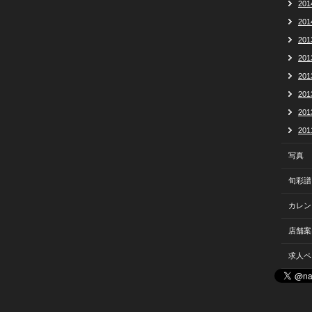
20
20
20
20
20
20
20
20
写真
旬彩譜
カレン
店舗案
求人ペ