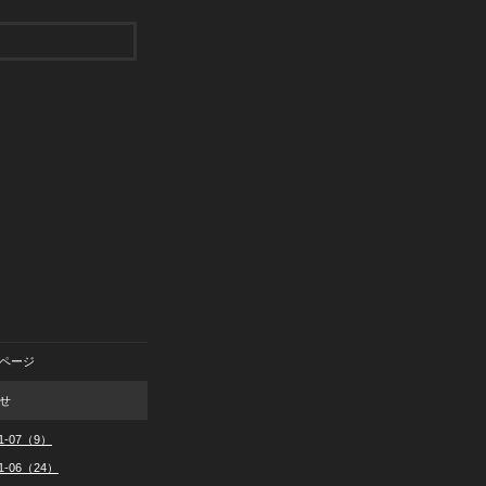
ページ
せ
21-07（9）
21-06（24）