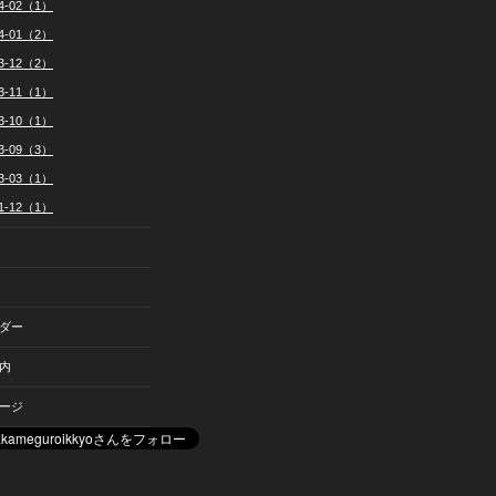
14-02（1）
14-01（2）
13-12（2）
13-11（1）
13-10（1）
13-09（3）
13-03（1）
11-12（1）
ダー
内
ージ