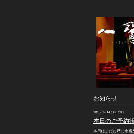
お知らせ
2015-09-14 14:07:00
本日のご予約状況 
本日はまだお席に余裕