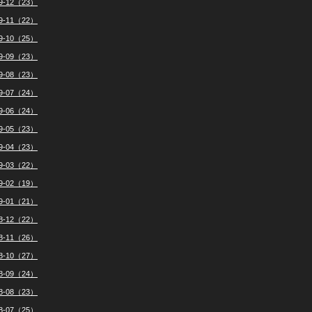
19-12（23）
19-11（22）
19-10（25）
19-09（23）
19-08（23）
19-07（24）
19-06（24）
19-05（23）
19-04（23）
19-03（22）
19-02（19）
19-01（21）
18-12（22）
18-11（26）
18-10（27）
18-09（24）
18-08（23）
18-07（25）